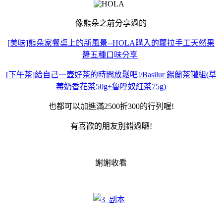
像熊朵之前分享過的
[美味]熊朵家餐桌上的新風景--HOLA購入的蘿拉手工天然果
醬五種口味分享
[下午茶]給自己一壺好茶的時間放鬆吧!/Basilur 錫蘭茶罐組(草
莓奶香花茶50g+魯呼奴紅茶75g)
也都可以加進滿2500折300的行列喔!
有喜歡的朋友別錯過囉!
謝謝收看