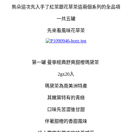
熊朵這次先入手了紅茶跟花草茶這兩個系列的全品項
一共五罐
先來看
風味花草茶
第一罐 曼寧經典舒爽甜橙瑪黛茶
2gx20入
瑪黛茶為南美洲特產
其嫩葉特有的青綠
口味先苦澀後甘甜
伴著甜橙的香甜風味