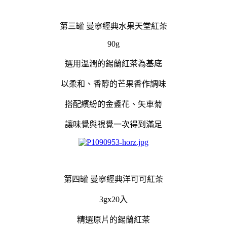
第三罐 曼寧經典水果天堂紅茶
90g
選用溫潤的錫蘭紅茶為基底
以柔和、香醇的芒果香作調味
搭配繽紛的金盞花、矢車菊
讓味覺與視覺一次得到滿足
第四罐 曼寧經典洋可可紅茶
3gx20入
精選原片的錫蘭紅茶